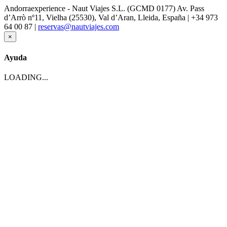
Andorraexperience - Naut Viajes S.L. (GCMD 0177) Av. Pass
d’Arrò nº11, Vielha (25530), Val d’Aran, Lleida, España | +34 973
64 00 87 |
reservas@nautviajes.com
×
Ayuda
LOADING...