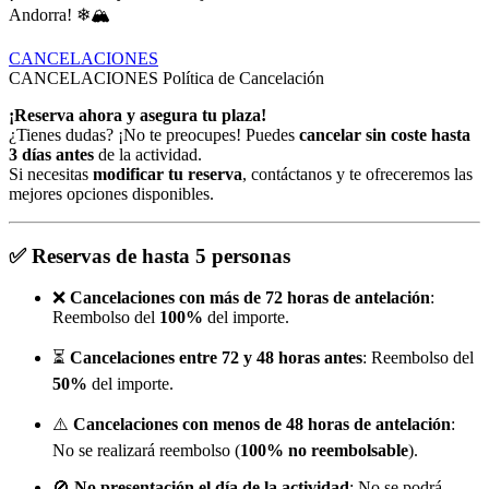
Andorra! ❄🏔
CANCELACIONES
CANCELACIONES
Política de Cancelación
¡Reserva ahora y asegura tu plaza!
¿Tienes dudas? ¡No te preocupes! Puedes
cancelar sin coste hasta
3 días antes
de la actividad.
Si necesitas
modificar tu reserva
, contáctanos y te ofreceremos las
mejores opciones disponibles.
✅
Reservas de hasta 5 personas
❌
Cancelaciones con más de 72 horas de antelación
:
Reembolso del
100%
del importe.
⏳
Cancelaciones entre 72 y 48 horas antes
: Reembolso del
50%
del importe.
⚠️
Cancelaciones con menos de 48 horas de antelación
:
No se realizará reembolso (
100% no reembolsable
).
🚫
No presentación el día de la actividad
: No se podrá