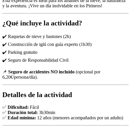
Esta experiencia es ideal para los amantes de la nieve, la naturaleza
y la aventura. ¡Vive un día inolvidable en los Pirineos!
¿Qué incluye la actividad?
✔️ Raquetas de nieve y bastones (2h)
✔️ Construcción de iglú con guía experto (1h30)
✔️ Parking gratuito
✔️ Seguro de Responsabilidad Civil
📌
Seguro de accidentes NO incluido
(opcional por
6,20€/persona/día).
Detalles de la actividad
✅
Dificultad:
Fácil
✅
Duración total:
3h30min
✅
Edad mínima:
12 años (menores acompañados por un adulto)