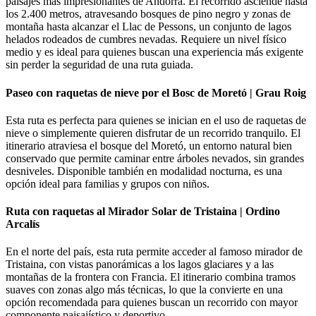
paisajes más impresionantes de Andorra. El recorrido asciende hasta
los 2.400 metros, atravesando bosques de pino negro y zonas de
montaña hasta alcanzar el Llac de Pessons, un conjunto de lagos
helados rodeados de cumbres nevadas. Requiere un nivel físico
medio y es ideal para quienes buscan una experiencia más exigente
sin perder la seguridad de una ruta guiada.
Paseo con raquetas de nieve por el Bosc de Moretó | Grau Roig
Esta ruta es perfecta para quienes se inician en el uso de raquetas de
nieve o simplemente quieren disfrutar de un recorrido tranquilo. El
itinerario atraviesa el bosque del Moretó, un entorno natural bien
conservado que permite caminar entre árboles nevados, sin grandes
desniveles. Disponible también en modalidad nocturna, es una
opción ideal para familias y grupos con niños.
Ruta con raquetas al Mirador Solar de Tristaina | Ordino
Arcalís
En el norte del país, esta ruta permite acceder al famoso mirador de
Tristaina, con vistas panorámicas a los lagos glaciares y a las
montañas de la frontera con Francia. El itinerario combina tramos
suaves con zonas algo más técnicas, lo que la convierte en una
opción recomendada para quienes buscan un recorrido con mayor
componente paisajístico y deportivo.