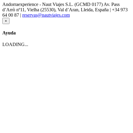
Andorraexperience - Naut Viajes S.L. (GCMD 0177) Av. Pass
d’Arrò nº11, Vielha (25530), Val d’Aran, Lleida, España | +34 973
64 00 87 |
reservas@nautviajes.com
×
Ayuda
LOADING...