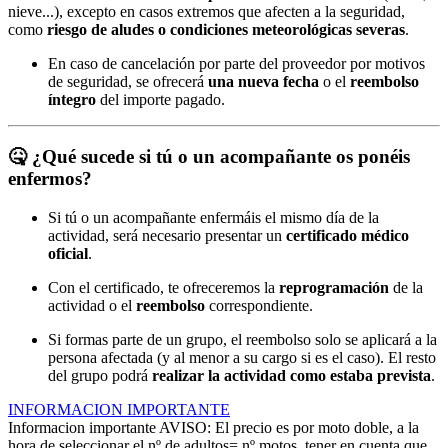
nieve...), excepto en casos extremos que afecten a la seguridad,
como
riesgo de aludes o condiciones meteorológicas severas
.
En caso de cancelación por parte del proveedor por motivos
de seguridad, se ofrecerá
una nueva fecha
o el
reembolso
íntegro
del importe pagado.
🤒
¿Qué sucede si tú o un acompañante os ponéis
enfermos?
Si tú o un acompañante enfermáis el mismo día de la
actividad, será necesario presentar un
certificado médico
oficial
.
Con el certificado, te ofreceremos la
reprogramación
de la
actividad o el
reembolso
correspondiente.
Si formas parte de un grupo, el reembolso solo se aplicará a la
persona afectada (y al menor a su cargo si es el caso). El resto
del grupo podrá
realizar la actividad como estaba prevista
.
INFORMACION IMPORTANTE
Informacion importante
AVISO: El precio es por moto doble, a la
hora de seleccionar el nº de adultos= nº motos, tener en cuenta que